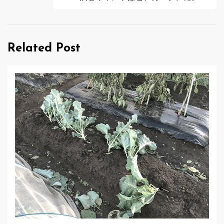
ビ
ゲ
Related Post
ー
シ
ョ
ン