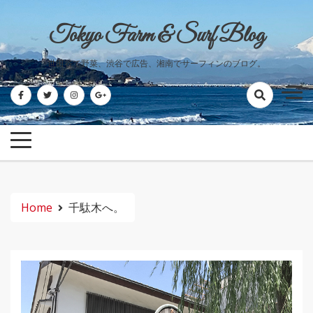
Skip
to
Tokyo Farm & Surf Blog
content
世田谷で野菜、渋谷で広告、湘南でサーフィンのブログ。
Home
千駄木へ。