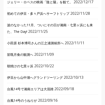
2022/12/17
ジェリー・ロペスの映画「陰と陽」を観て。
2022/11/28
初めての伊豆・多々戸浜へサーフトリップ
波のなかった11月、ついにその日が湘南・七里ヶ浜にも来
2022/11/25
た、The Day!
2022/11/11
小田原 杉本博司さんの江之浦測候所へ
2022/11/09
皆既月食の観測へ
2022/10/22
朝焼けの七里ヶ浜
2022/10/13
伊豆から山中湖へグランドツーリング
2022/09/18
台風14号で湘南エリアは大混雑
2022/09/16
台風14号のうねりが