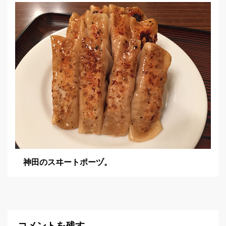
神田のスヰートポーヅ。