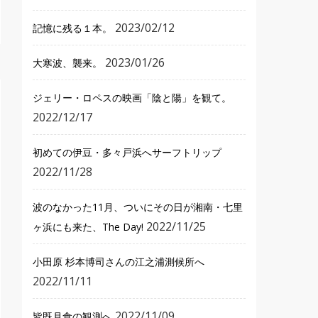
2023/02/12
記憶に残る１本。
2023/01/26
大寒波、襲来。
ジェリー・ロペスの映画「陰と陽」を観て。
2022/12/17
初めての伊豆・多々戸浜へサーフトリップ
2022/11/28
波のなかった11月、ついにその日が湘南・七里
2022/11/25
ヶ浜にも来た、The Day!
小田原 杉本博司さんの江之浦測候所へ
2022/11/11
2022/11/09
皆既月食の観測へ