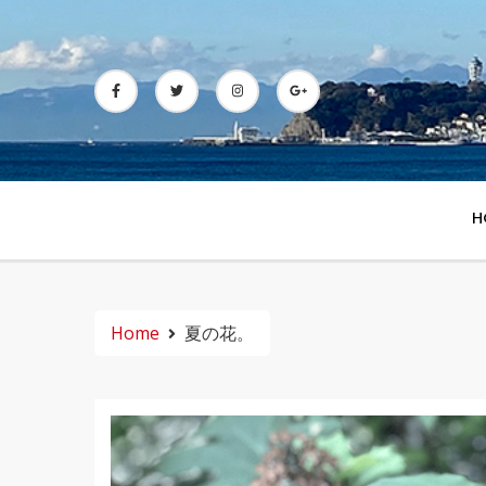
Skip
to
content
H
Home
夏の花。