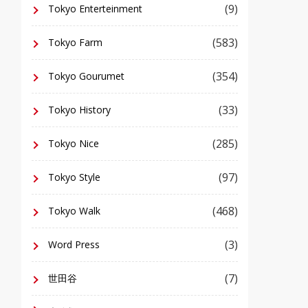
(9)
Tokyo Enterteinment
(583)
Tokyo Farm
(354)
Tokyo Gourumet
(33)
Tokyo History
(285)
Tokyo Nice
(97)
Tokyo Style
(468)
Tokyo Walk
(3)
Word Press
(7)
世田谷