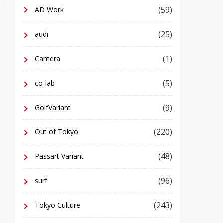
(59)
AD Work
(25)
audi
(1)
Camera
(5)
co-lab
(9)
GolfVariant
(220)
Out of Tokyo
(48)
Passart Variant
(96)
surf
(243)
Tokyo Culture