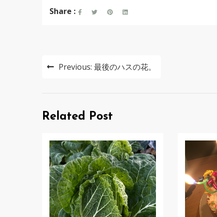
Share :
投
Previous:
最後のハスの花。
稿
ナ
ビ
Related Post
ゲ
ー
シ
ョ
ン