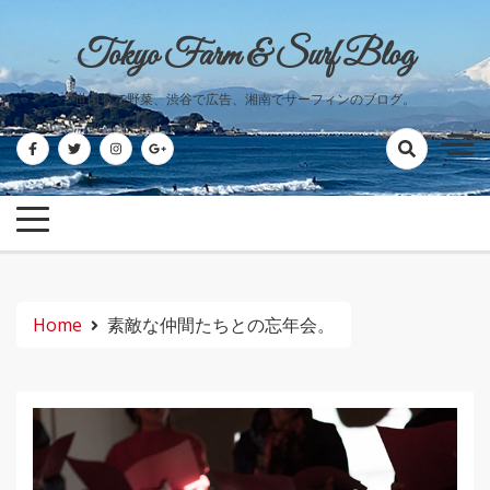
Skip
to
Tokyo Farm & Surf Blog
content
世田谷で野菜、渋谷で広告、湘南でサーフィンのブログ。
Home
素敵な仲間たちとの忘年会。