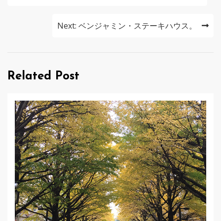
稿
ナ
Next:
ベンジャミン・ステーキハウス。
ビ
ゲ
Related Post
ー
シ
ョ
ン