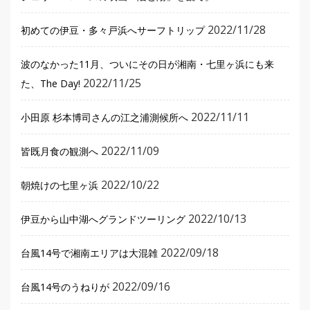
2022/11/28
初めての伊豆・多々戸浜へサーフトリップ
波のなかった11月、ついにその日が湘南・七里ヶ浜にも来
2022/11/25
た、The Day!
2022/11/11
小田原 杉本博司さんの江之浦測候所へ
2022/11/09
皆既月食の観測へ
2022/10/22
朝焼けの七里ヶ浜
2022/10/13
伊豆から山中湖へグランドツーリング
2022/09/18
台風14号で湘南エリアは大混雑
2022/09/16
台風14号のうねりが