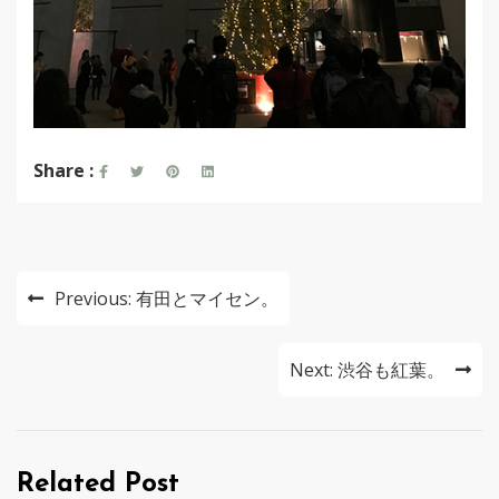
Share :
投
Previous:
有田とマイセン。
稿
ナ
Next:
渋谷も紅葉。
ビ
ゲ
Related Post
ー