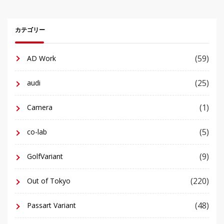
カテゴリー
(59)
AD Work
(25)
audi
(1)
Camera
(5)
co-lab
(9)
GolfVariant
(220)
Out of Tokyo
(48)
Passart Variant