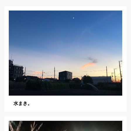
シ
ョ
ン
水まき。