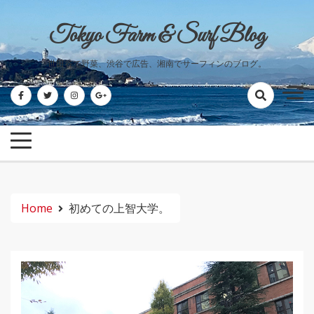
Skip
to
Tokyo Farm & Surf Blog
content
世田谷で野菜、渋谷で広告、湘南でサーフィンのブログ。
Home
初めての上智大学。