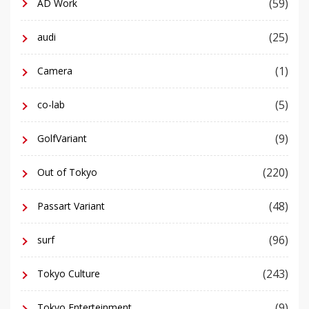
(59)
AD Work
(25)
audi
(1)
Camera
(5)
co-lab
(9)
GolfVariant
(220)
Out of Tokyo
(48)
Passart Variant
(96)
surf
(243)
Tokyo Culture
(9)
Tokyo Enterteinment