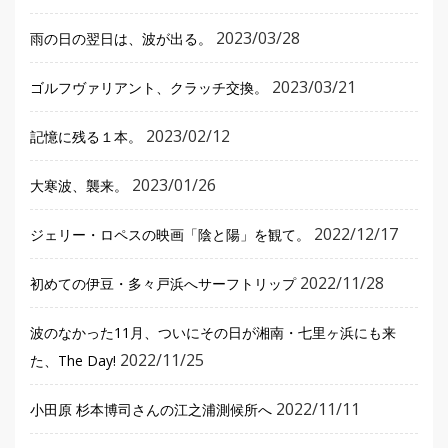
2023/03/28
雨の日の翌日は、波が出る。
2023/03/21
ゴルフヴァリアント、クラッチ交換。
2023/02/12
記憶に残る１本。
2023/01/26
大寒波、襲来。
2022/12/17
ジェリー・ロペスの映画「陰と陽」を観て。
2022/11/28
初めての伊豆・多々戸浜へサーフトリップ
波のなかった11月、ついにその日が湘南・七里ヶ浜にも来
2022/11/25
た、The Day!
2022/11/11
小田原 杉本博司さんの江之浦測候所へ