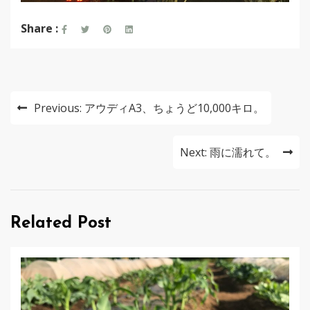
Share :
投
Previous:
アウディA3、ちょうど10,000キロ。
稿
ナ
Next:
雨に濡れて。
ビ
ゲ
Related Post
ー
シ
ョ
ン