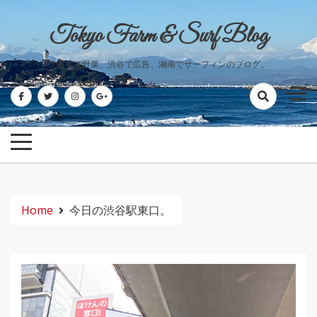
Skip
to
Tokyo Farm & Surf Blog
content
世田谷で野菜、渋谷で広告、湘南でサーフィンのブログ。
Home
今日の渋谷駅東口。