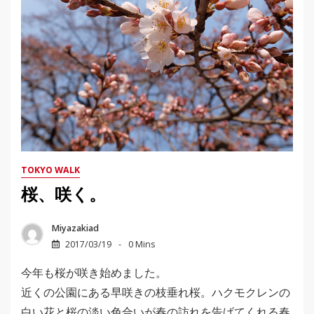
TOKYO WALK
桜、咲く。
Miyazakiad
2017/03/19
0 Mins
今年も桜が咲き始めました。
近くの公園にある早咲きの枝垂れ桜。ハクモクレンの
白い花と桜の淡い色合いが春の訪れを告げてくれる春