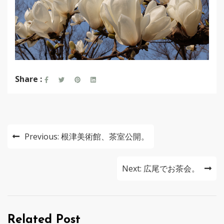
Share :
投
Previous:
根津美術館、茶室公開。
稿
ナ
Next:
広尾でお茶会。
ビ
ゲ
Related Post
ー