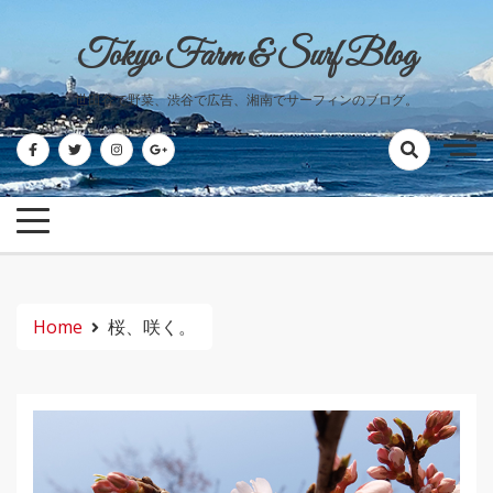
Skip
to
Tokyo Farm & Surf Blog
content
世田谷で野菜、渋谷で広告、湘南でサーフィンのブログ。
Home
桜、咲く。