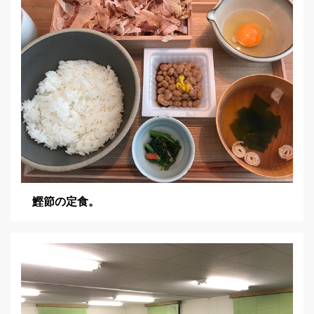
鰹節の定食。