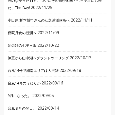
波のなかった11月、ついにその日が湘南・七里ヶ浜にも来
2022/11/25
た、The Day!
2022/11/11
小田原 杉本博司さんの江之浦測候所へ
2022/11/09
皆既月食の観測へ
2022/10/22
朝焼けの七里ヶ浜
2022/10/13
伊豆から山中湖へグランドツーリング
2022/09/18
台風14号で湘南エリアは大混雑
2022/09/16
台風14号のうねりが
2022/09/05
9月になった。
2022/08/14
台風８号の翌日。