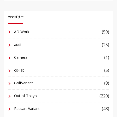
カテゴリー
(59)
AD Work
(25)
audi
(1)
Camera
(5)
co-lab
(9)
GolfVariant
(220)
Out of Tokyo
(48)
Passart Variant