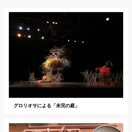
シ
ョ
ン
グロリオサによる「未完の庭」