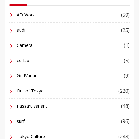
(59)
AD Work
(25)
audi
(1)
Camera
(5)
co-lab
(9)
GolfVariant
(220)
Out of Tokyo
(48)
Passart Variant
(96)
surf
(243)
Tokyo Culture