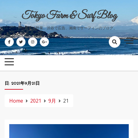
Skip
to
Tokyo Farm & Surf Blog
content
世田谷で野菜、渋谷で広告、湘南でサーフィンのブログ。
日:
2021年9月21日
Home
2021
9月
21