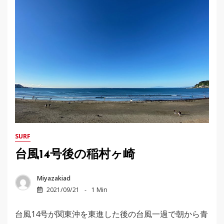
SURF
台風14号後の稲村ヶ崎
Miyazakiad
2021/09/21
1 Min
台風14号が関東沖を東進した後の台風一過で朝から青