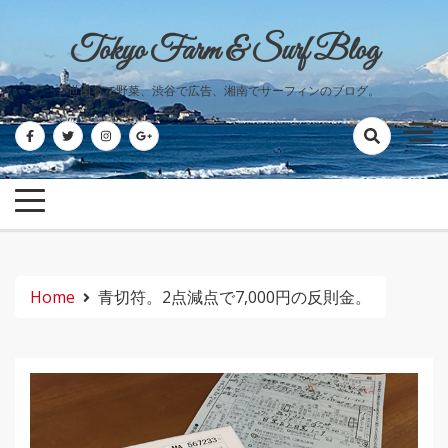
Skip
to
Tokyo Farm & Surf Blog
content
世田谷で野菜、渋谷で広告、湘南でサーフィンのブログ。
Home
青切符。2点減点で7,000円の反則金。