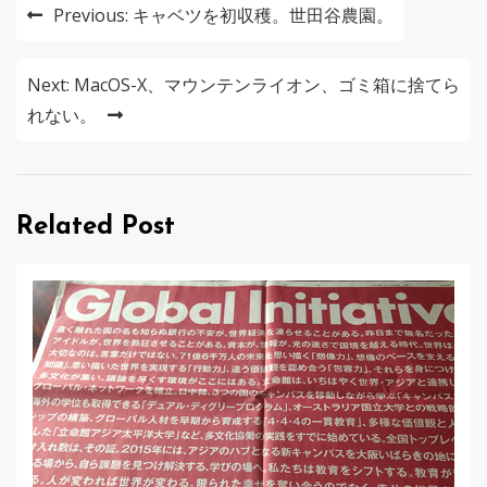
投
Previous:
キャベツを初収穫。世田谷農園。
稿
ナ
Next:
MacOS-X、マウンテンライオン、ゴミ箱に捨てら
れない。
ビ
ゲ
ー
Related Post
シ
ョ
ン