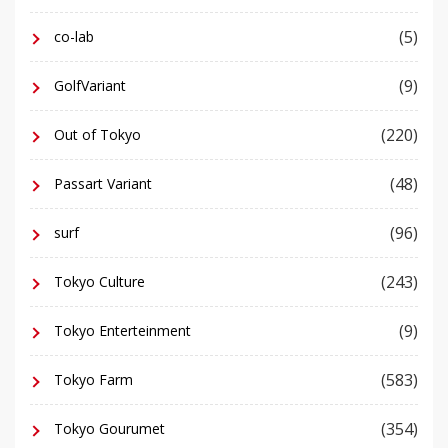
(5)
co-lab
(9)
GolfVariant
(220)
Out of Tokyo
(48)
Passart Variant
(96)
surf
(243)
Tokyo Culture
(9)
Tokyo Enterteinment
(583)
Tokyo Farm
(354)
Tokyo Gourumet