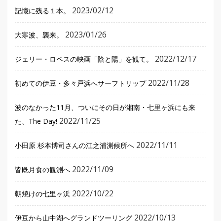
2023/02/12
記憶に残る１本。
2023/01/26
大寒波、襲来。
2022/12/17
ジェリー・ロペスの映画「陰と陽」を観て。
2022/11/28
初めての伊豆・多々戸浜へサーフトリップ
波のなかった11月、ついにその日が湘南・七里ヶ浜にも来
2022/11/25
た、The Day!
2022/11/11
小田原 杉本博司さんの江之浦測候所へ
2022/11/09
皆既月食の観測へ
2022/10/22
朝焼けの七里ヶ浜
2022/10/13
伊豆から山中湖へグランドツーリング