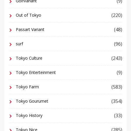
(9)
GolfVariant
(220)
Out of Tokyo
(48)
Passart Variant
(96)
surf
(243)
Tokyo Culture
(9)
Tokyo Enterteinment
(583)
Tokyo Farm
(354)
Tokyo Gourumet
(33)
Tokyo History
(285)
Tokyo Nice