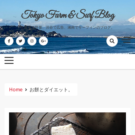
Skip
to
Tokyo Farm & Surf Blog
content
世田谷で野菜、渋谷で広告、湘南でサーフィンのブログ。
Home
お餅とダイエット。