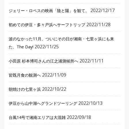
2022/12/17
ジェリー・ロペスの映画「陰と陽」を観て。
2022/11/28
初めての伊豆・多々戸浜へサーフトリップ
波のなかった11月、ついにその日が湘南・七里ヶ浜にも来
2022/11/25
た、The Day!
2022/11/11
小田原 杉本博司さんの江之浦測候所へ
2022/11/09
皆既月食の観測へ
2022/10/22
朝焼けの七里ヶ浜
2022/10/13
伊豆から山中湖へグランドツーリング
2022/09/18
台風14号で湘南エリアは大混雑