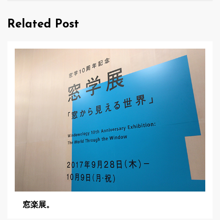
ゲ
Related Post
ー
シ
ョ
ン
窓楽展。