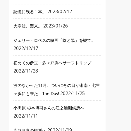
2023/02/12
記憶に残る１本。
2023/01/26
大寒波、襲来。
ジェリー・ロペスの映画「陰と陽」を観て。
2022/12/17
初めての伊豆・多々戸浜へサーフトリップ
2022/11/28
波のなかった11月、ついにその日が湘南・七里
2022/11/25
ヶ浜にも来た、The Day!
小田原 杉本博司さんの江之浦測候所へ
2022/11/11
2022/11/09
皆既月食の観測へ