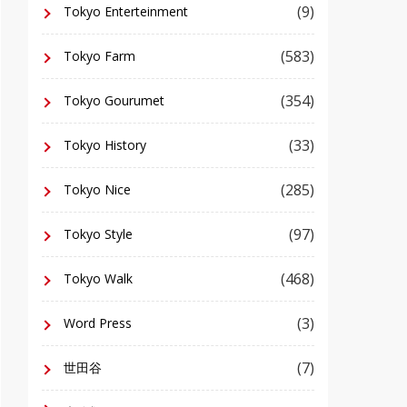
(9)
Tokyo Enterteinment
(583)
Tokyo Farm
(354)
Tokyo Gourumet
(33)
Tokyo History
(285)
Tokyo Nice
(97)
Tokyo Style
(468)
Tokyo Walk
(3)
Word Press
(7)
世田谷