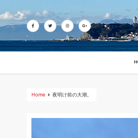
Skip
to
content
H
Home
夜明け前の大潮。