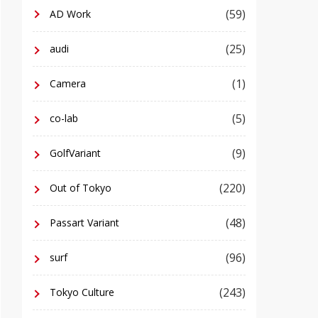
(59)
AD Work
(25)
audi
(1)
Camera
(5)
co-lab
(9)
GolfVariant
(220)
Out of Tokyo
(48)
Passart Variant
(96)
surf
(243)
Tokyo Culture