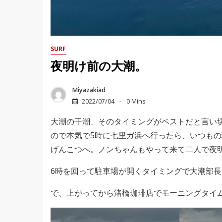
SURF
夜明け前の大潮。
Miyazakiad
2022/07/04
0 Mins
大潮の干潮、そのタイミングがベストだと言い
ので本気で5時に七里ガ浜へ行ったら、いつも
げんこつへ。ノンちゃんもやって来て二人で夜
6時を回って駐車場が開くタイミングで大潮部
で、上がってから渚橋珈琲店でモーニングタイ