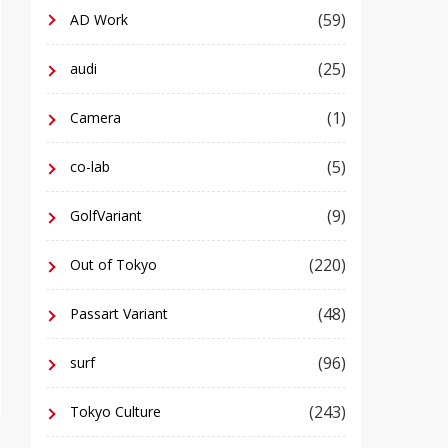
(59)
AD Work
(25)
audi
(1)
Camera
(5)
co-lab
(9)
GolfVariant
(220)
Out of Tokyo
(48)
Passart Variant
(96)
surf
(243)
Tokyo Culture