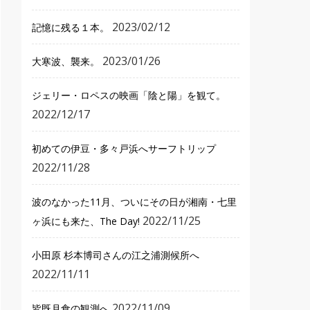
2023/02/12
記憶に残る１本。
2023/01/26
大寒波、襲来。
ジェリー・ロペスの映画「陰と陽」を観て。
2022/12/17
初めての伊豆・多々戸浜へサーフトリップ
2022/11/28
波のなかった11月、ついにその日が湘南・七里
2022/11/25
ヶ浜にも来た、The Day!
小田原 杉本博司さんの江之浦測候所へ
2022/11/11
2022/11/09
皆既月食の観測へ