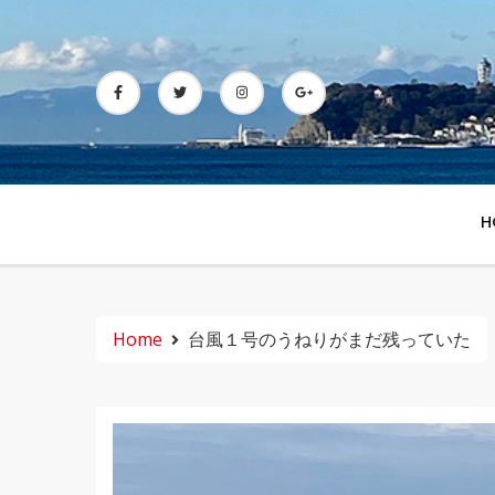
Skip
to
content
H
Home
台風１号のうねりがまだ残っていた