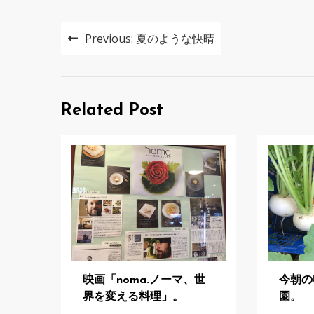
投
Previous:
夏のような快晴
稿
ナ
ビ
Related Post
ゲ
ー
シ
ョ
ン
映画「noma.ノーマ、世
今朝の
界を変える料理」。
園。