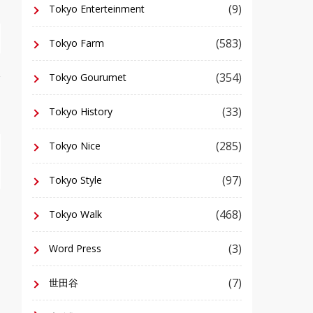
(9)
Tokyo Enterteinment
(583)
Tokyo Farm
(354)
Tokyo Gourumet
(33)
Tokyo History
(285)
Tokyo Nice
(97)
Tokyo Style
(468)
Tokyo Walk
(3)
Word Press
(7)
世田谷