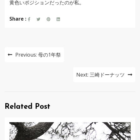
黄色いポジションだったのが私。
Share :
投
Previous:
母の1年祭
稿
ナ
Next:
三崎ドーナッツ
ビ
ゲ
Related Post
ー
シ
ョ