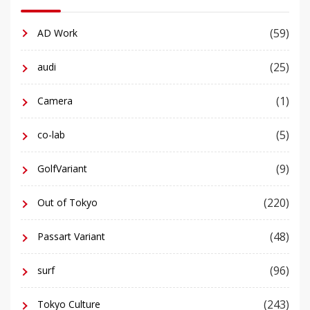
(59)
AD Work
(25)
audi
(1)
Camera
(5)
co-lab
(9)
GolfVariant
(220)
Out of Tokyo
(48)
Passart Variant
(96)
surf
(243)
Tokyo Culture