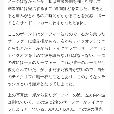
メージはなかったが、私は右膝外側を強く打撲して、
結果的には完治するまで2週間ほどを要した。歳をと
ると痛みがとれるのに時間がかかることを実感。ボー
ドも右サイドロッカーにわずかなヒビ割れ。
ここのポイントはグーフィー波なので、右から乗った
サーファーに優先権がある。右からテイクオフしてき
たらあとから（左から）テイクオフするサーファーは
テイクオフを止めて波を譲らなければならない。一つ
の波には一人のサーファー、これが唯一のルールだと
教えられていた。が、まだまだ視野が狭いので、自分
のテイクオフに精一杯なこともあり、このようなクラ
ッシュという顛末となってしまった。
上の写真は、岸から見たグーフィーの波。左方向へ波
は割れていく。この波に2名のサーファーがテイクオ
フしようとしている。AさんとBさん。この波の優先