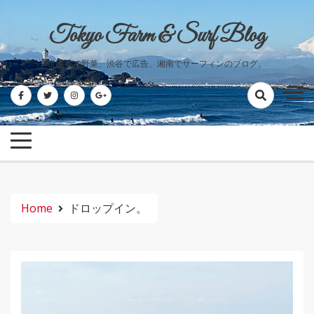
Skip
to
Tokyo Farm & Surf Blog
content
世田谷で野菜、渋谷で広告、湘南でサーフィンのブログ。
Home
ドロップイン。