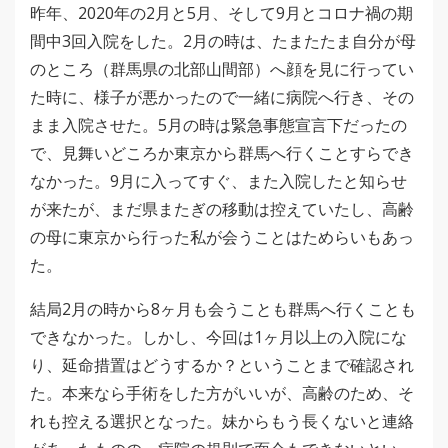
昨年、2020年の2月と5月、そして9月とコロナ禍の期
間中3回入院をした。2月の時は、たまたたま自分が母
のところ（群馬県の北部山間部）へ顔を見に行ってい
た時に、様子が悪かったので一緒に病院へ行き、その
まま入院させた。5月の時は緊急事態宣言下だったの
で、見舞いどころか東京から群馬へ行くことすらでき
なかった。9月に入ってすぐ、また入院したと知らせ
が来たが、まだ県またぎの移動は控えていたし、高齢
の母に東京から行った私が会うことはためらいもあっ
た。
結局2月の時から8ヶ月も会うことも群馬へ行くことも
できなかった。しかし、今回は1ヶ月以上の入院にな
り、延命措置はどうするか？ということまで確認され
た。本来なら手術をした方がいいが、高齢のため、そ
れも控える選択となった。妹からもう長くないと連絡