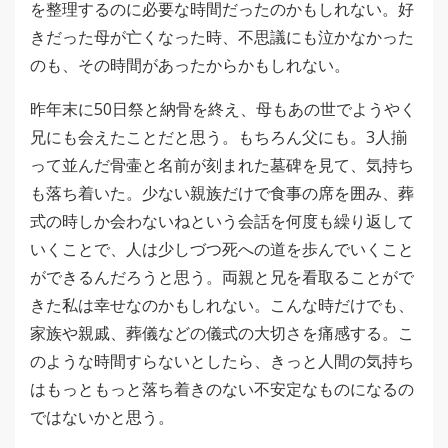
を整理するのに必要な時間だったのかもしれない。好
きだった母が亡くなった時、不思議にも泣かなかった
のも、その時間があったからかもしれない。
昨年末に50日祭と納骨を終え、母もあの世でようやく
兄にも会えたことだと思う。もちろん父にも。3人揃
って並んだ骨壷と名前が刻まれた墓碑を見て、気持ち
も落ち着いた。少ない親族だけで食事の席を囲み、葬
式の時しか会わないねという会話を何度も繰り返して
いくことで、人は少しづつ死への道を歩んでいくこと
ができるんだろうと思う。両親と兄を看取ることがで
きた私は幸せなのかもしれない。こんな時だけでも、
家族や親戚、葬儀などの儀式の大切さを痛感する。こ
のような時間すらないとしたら、きっと人間の気持ち
はもっともっと落ち着きのない不安定なものになるの
ではないかと思う。