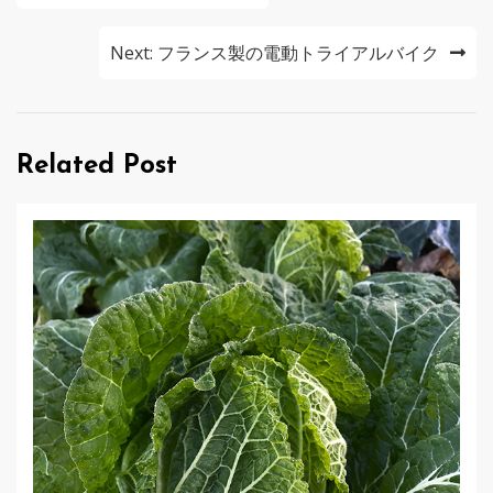
稿
ナ
Next:
フランス製の電動トライアルバイク
ビ
ゲ
Related Post
ー
シ
ョ
ン