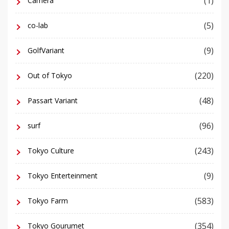
(1)
Camera
(5)
co-lab
(9)
GolfVariant
(220)
Out of Tokyo
(48)
Passart Variant
(96)
surf
(243)
Tokyo Culture
(9)
Tokyo Enterteinment
(583)
Tokyo Farm
(354)
Tokyo Gourumet