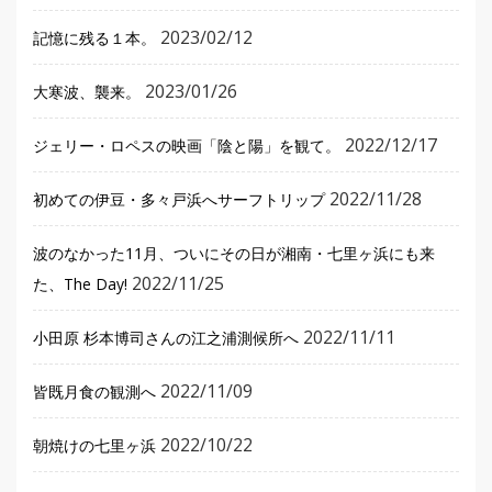
2023/02/12
記憶に残る１本。
2023/01/26
大寒波、襲来。
2022/12/17
ジェリー・ロペスの映画「陰と陽」を観て。
2022/11/28
初めての伊豆・多々戸浜へサーフトリップ
波のなかった11月、ついにその日が湘南・七里ヶ浜にも来
2022/11/25
た、The Day!
2022/11/11
小田原 杉本博司さんの江之浦測候所へ
2022/11/09
皆既月食の観測へ
2022/10/22
朝焼けの七里ヶ浜