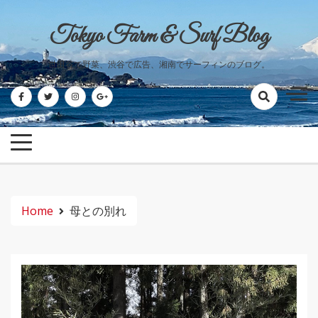
Skip
to
Tokyo Farm & Surf Blog
content
世田谷で野菜、渋谷で広告、湘南でサーフィンのブログ。
Home
母との別れ