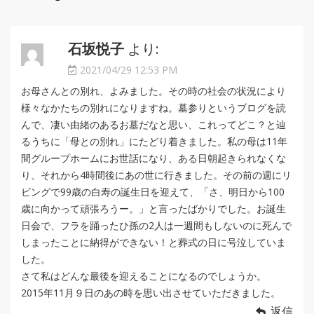
石坂悦子
より:
2021/04/29 12:53 PM
お母さんとの別れ、よみました。その時の社会の状況により
様々なかたちの別れになりますね。墓参りというブログを読
んで、凄い由緒のあるお墓だなと思い、これってどこ？と辿
るうちに「母との別れ」にたどり着きました。私の母は11年
間グループホームにお世話になり、ある日朝起きられなくな
り、それから4時間後にあの世に行きました。その前の週にリ
ビングで99歳の白寿の誕生日を迎えて、「さ、明日から100
歳に向かって頑張ろうー。」と言ったばかりでした。お誕生
日会で、フラを踊ったひ孫の2人は一週間もしないのに死んで
しまったことに納得ができない！と葬式の日に号泣していま
した。
さて私はどんな最後を迎えることになるのでしょうか。
2015年11月９日のあの時を思い出させていただきました。
返信