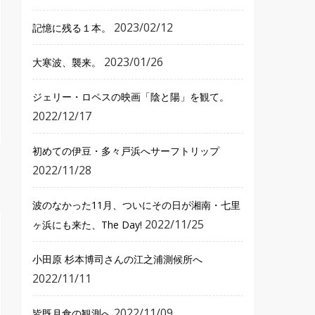
2023/02/12
記憶に残る１本。
2023/01/26
大寒波、襲来。
ジェリー・ロペスの映画「陰と陽」を観て。
2022/12/17
初めての伊豆・多々戸浜へサーフトリップ
2022/11/28
波のなかった11月、ついにその日が湘南・七里
2022/11/25
ヶ浜にも来た、The Day!
小田原 杉本博司さんの江之浦測候所へ
2022/11/11
2022/11/09
皆既月食の観測へ