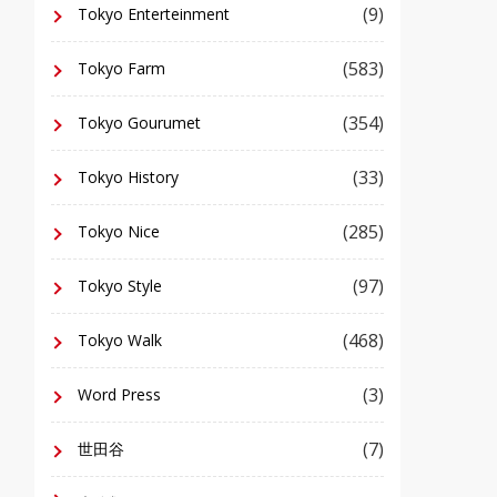
(9)
Tokyo Enterteinment
(583)
Tokyo Farm
(354)
Tokyo Gourumet
(33)
Tokyo History
(285)
Tokyo Nice
(97)
Tokyo Style
(468)
Tokyo Walk
(3)
Word Press
(7)
世田谷