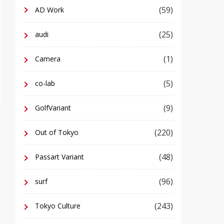
(59)
AD Work
(25)
audi
(1)
Camera
(5)
co-lab
(9)
GolfVariant
(220)
Out of Tokyo
(48)
Passart Variant
(96)
surf
(243)
Tokyo Culture