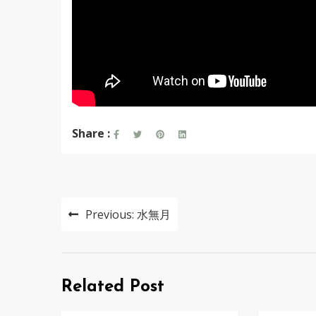
Share :
投
Previous:
水無月
稿
ナ
ビ
Related Post
ゲ