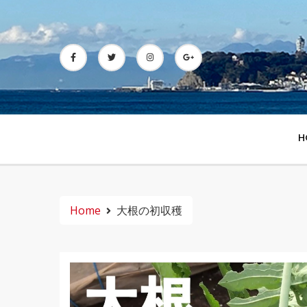
Skip
to
content
H
Home
大根の初収穫