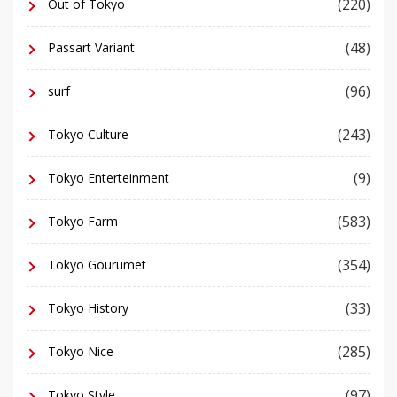
(220)
Out of Tokyo
(48)
Passart Variant
(96)
surf
(243)
Tokyo Culture
(9)
Tokyo Enterteinment
(583)
Tokyo Farm
(354)
Tokyo Gourumet
(33)
Tokyo History
(285)
Tokyo Nice
(97)
Tokyo Style