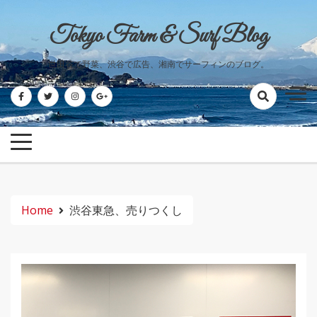
Skip
to
Tokyo Farm & Surf Blog
content
世田谷で野菜、渋谷で広告、湘南でサーフィンのブログ。
Home
渋谷東急、売りつくし