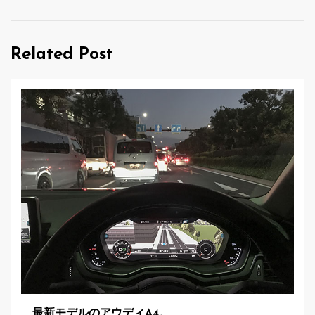
ビ
ゲ
Related Post
ー
シ
ョ
ン
最新モデルのアウディA4。