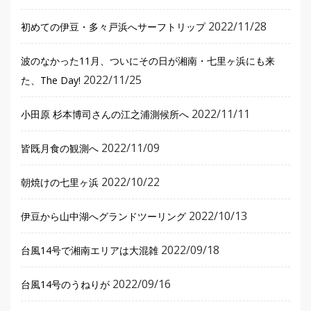
2022/11/28
初めての伊豆・多々戸浜へサーフトリップ
波のなかった11月、ついにその日が湘南・七里ヶ浜にも来
2022/11/25
た、The Day!
2022/11/11
小田原 杉本博司さんの江之浦測候所へ
2022/11/09
皆既月食の観測へ
2022/10/22
朝焼けの七里ヶ浜
2022/10/13
伊豆から山中湖へグランドツーリング
2022/09/18
台風14号で湘南エリアは大混雑
2022/09/16
台風14号のうねりが