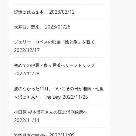
2023/02/12
記憶に残る１本。
2023/01/26
大寒波、襲来。
ジェリー・ロペスの映画「陰と陽」を観て。
2022/12/17
初めての伊豆・多々戸浜へサーフトリップ
2022/11/28
波のなかった11月、ついにその日が湘南・七里
2022/11/25
ヶ浜にも来た、The Day!
小田原 杉本博司さんの江之浦測候所へ
2022/11/11
2022/11/09
皆既月食の観測へ