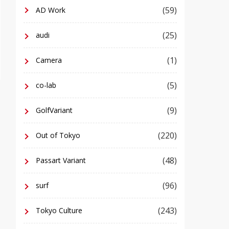
(59)
AD Work
(25)
audi
(1)
Camera
(5)
co-lab
(9)
GolfVariant
(220)
Out of Tokyo
(48)
Passart Variant
(96)
surf
(243)
Tokyo Culture