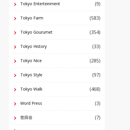
(9)
Tokyo Enterteinment
(583)
Tokyo Farm
(354)
Tokyo Gourumet
(33)
Tokyo History
(285)
Tokyo Nice
(97)
Tokyo Style
(468)
Tokyo Walk
(3)
Word Press
(7)
世田谷