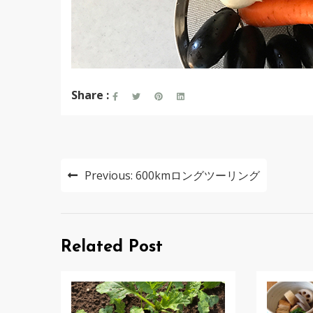
Share :
投
Previous:
600kmロングツーリング
稿
ナ
ビ
Related Post
ゲ
ー