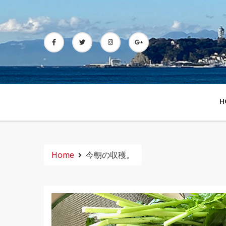
Skip
to
content
H
Home
今朝の収穫。