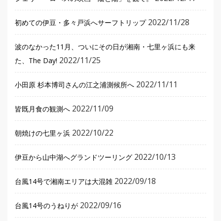
2022/11/28
初めての伊豆・多々戸浜へサーフトリップ
波のなかった11月、ついにその日が湘南・七里ヶ浜にも来
2022/11/25
た、The Day!
2022/11/11
小田原 杉本博司さんの江之浦測候所へ
2022/11/09
皆既月食の観測へ
2022/10/22
朝焼けの七里ヶ浜
2022/10/13
伊豆から山中湖へグランドツーリング
2022/09/18
台風14号で湘南エリアは大混雑
2022/09/16
台風14号のうねりが