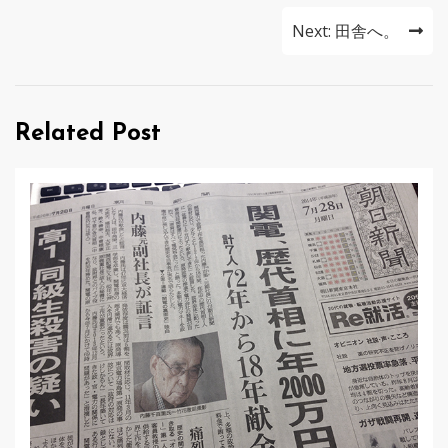
ナ
Next:
田舎へ。
ビ
ゲ
Related Post
ー
シ
ョ
ン