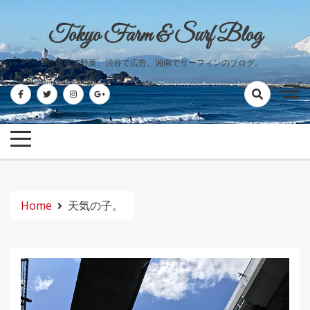
Skip
to
Tokyo Farm & Surf Blog
content
世田谷で野菜、渋谷で広告、湘南でサーフィンのブログ。
Home
天気の子。