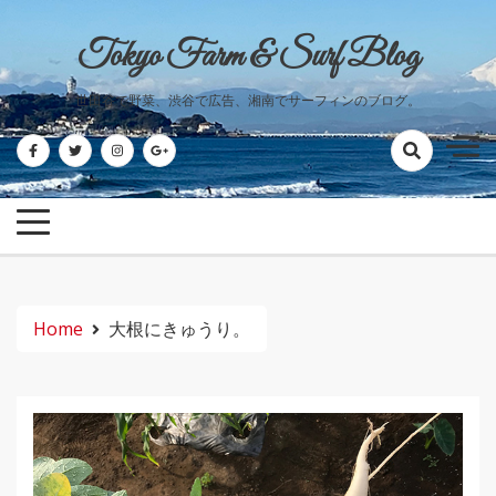
Skip
to
Tokyo Farm & Surf Blog
content
世田谷で野菜、渋谷で広告、湘南でサーフィンのブログ。
Home
大根にきゅうり。