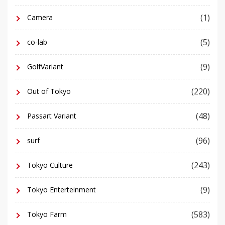
(1)
Camera
(5)
co-lab
(9)
GolfVariant
(220)
Out of Tokyo
(48)
Passart Variant
(96)
surf
(243)
Tokyo Culture
(9)
Tokyo Enterteinment
(583)
Tokyo Farm