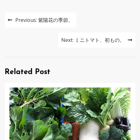
投
Previous:
紫陽花の季節。
稿
ナ
Next:
ミニトマト、初もの。
ビ
ゲ
Related Post
ー
シ
ョ
ン