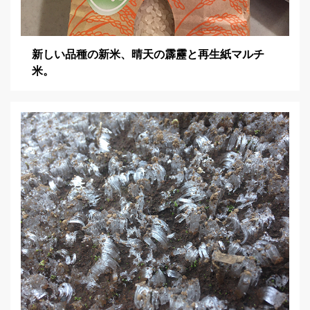
新しい品種の新米、晴天の霹靂と再生紙マルチ
米。