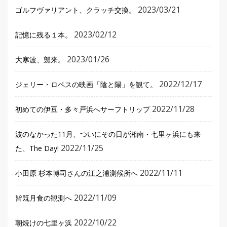
2023/03/21
ゴルフヴァリアント、クラッチ交換。
2023/02/12
記憶に残る１本。
2023/01/26
大寒波、襲来。
2022/12/17
ジェリー・ロペスの映画「陰と陽」を観て。
2022/11/28
初めての伊豆・多々戸浜へサーフトリップ
波のなかった11月、ついにその日が湘南・七里ヶ浜にも来
2022/11/25
た、The Day!
2022/11/11
小田原 杉本博司さんの江之浦測候所へ
2022/11/09
皆既月食の観測へ
2022/10/22
朝焼けの七里ヶ浜