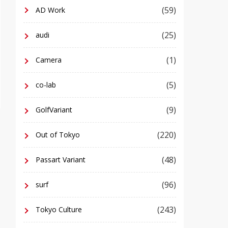
(59)
AD Work
(25)
audi
(1)
Camera
(5)
co-lab
(9)
GolfVariant
(220)
Out of Tokyo
(48)
Passart Variant
(96)
surf
(243)
Tokyo Culture