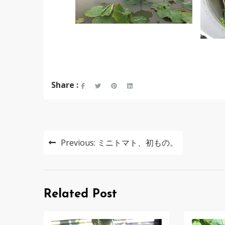
Share :
投
Previous:
ミニトマト、初もの。
稿
ナ
ビ
Related Post
ゲ