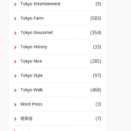
(9)
Tokyo Enterteinment
(583)
Tokyo Farm
(354)
Tokyo Gourumet
(33)
Tokyo History
(285)
Tokyo Nice
(97)
Tokyo Style
(468)
Tokyo Walk
(3)
Word Press
(7)
世田谷