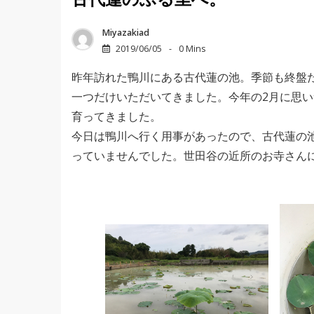
古代蓮のふる里へ。
Miyazakiad
2019/06/05
0 Mins
昨年訪れた鴨川にある古代蓮の池。季節も終盤
一つだけいただいてきました。今年の2月に思
育ってきました。
今日は鴨川へ行く用事があったので、古代蓮の
っていませんでした。世田谷の近所のお寺さん