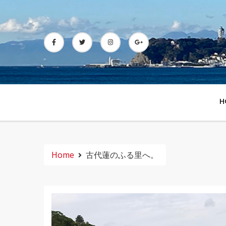
Skip
to
content
H
Home
古代蓮のふる里へ。