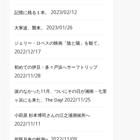
2023/02/12
記憶に残る１本。
2023/01/26
大寒波、襲来。
ジェリー・ロペスの映画「陰と陽」を観て。
2022/12/17
初めての伊豆・多々戸浜へサーフトリップ
2022/11/28
波のなかった11月、ついにその日が湘南・七里
2022/11/25
ヶ浜にも来た、The Day!
小田原 杉本博司さんの江之浦測候所へ
2022/11/11
2022/11/09
皆既月食の観測へ