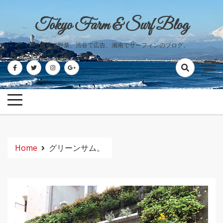
Skip
to
Tokyo Farm & Surf Blog
content
世田谷で野菜、渋谷で広告、湘南でサーフィンのブログ。
Home
グリーンサム。