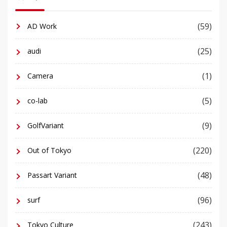
(59)
AD Work
(25)
audi
(1)
Camera
(5)
co-lab
(9)
GolfVariant
(220)
Out of Tokyo
(48)
Passart Variant
(96)
surf
(243)
Tokyo Culture