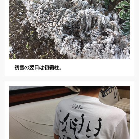
初雪の翌日は初霜柱。