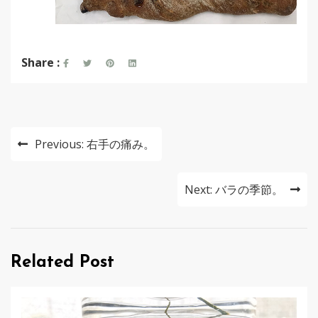
Share :
投
Previous:
右手の痛み。
稿
ナ
Next:
バラの季節。
ビ
ゲ
Related Post
ー
シ
ョ