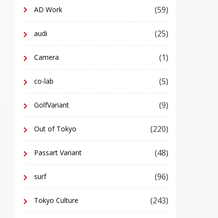
(59)
AD Work
(25)
audi
(1)
Camera
(5)
co-lab
(9)
GolfVariant
(220)
Out of Tokyo
(48)
Passart Variant
(96)
surf
(243)
Tokyo Culture