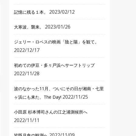
2023/02/12
記憶に残る１本。
2023/01/26
大寒波、襲来。
ジェリー・ロペスの映画「陰と陽」を観て。
2022/12/17
初めての伊豆・多々戸浜へサーフトリップ
2022/11/28
波のなかった11月、ついにその日が湘南・七里
2022/11/25
ヶ浜にも来た、The Day!
小田原 杉本博司さんの江之浦測候所へ
2022/11/11
2022/11/09
皆既月食の観測へ