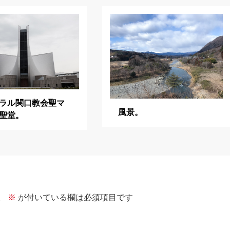
ラル関口教会聖マ
風景。
聖堂。
。
※
が付いている欄は必須項目です