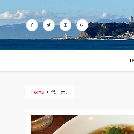
Skip
to
content
H
Home
代一元。