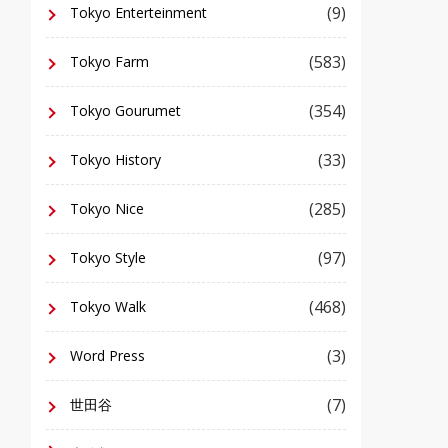
(9)
Tokyo Enterteinment
(583)
Tokyo Farm
(354)
Tokyo Gourumet
(33)
Tokyo History
(285)
Tokyo Nice
(97)
Tokyo Style
(468)
Tokyo Walk
(3)
Word Press
(7)
世田谷