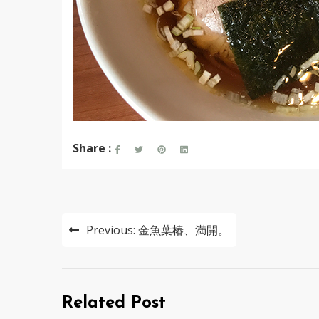
Share :
投
Previous:
金魚葉椿、満開。
稿
ナ
ビ
Related Post