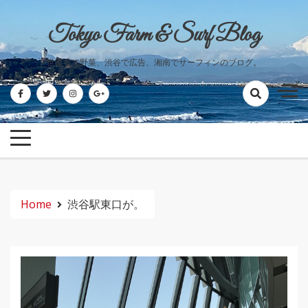
Skip
to
Tokyo Farm & Surf Blog
content
世田谷で野菜、渋谷で広告、湘南でサーフィンのブログ。
Home
渋谷駅東口が。