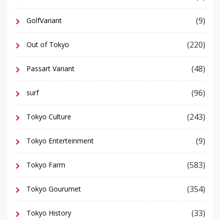
(9)
GolfVariant
(220)
Out of Tokyo
(48)
Passart Variant
(96)
surf
(243)
Tokyo Culture
(9)
Tokyo Enterteinment
(583)
Tokyo Farm
(354)
Tokyo Gourumet
(33)
Tokyo History