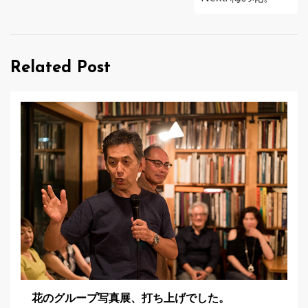
ビ
ゲ
Related Post
ー
シ
ョ
ン
花のグループ写真展、打ち上げでした。