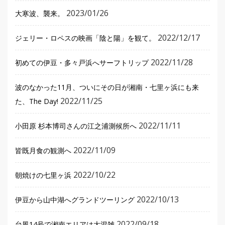
2023/01/26
大寒波、襲来。
2022/12/17
ジェリー・ロペスの映画「陰と陽」を観て。
2022/11/28
初めての伊豆・多々戸浜へサーフトリップ
波のなかった11月、ついにその日が湘南・七里ヶ浜にも来
2022/11/25
た、The Day!
2022/11/11
小田原 杉本博司さんの江之浦測候所へ
2022/11/09
皆既月食の観測へ
2022/10/22
朝焼けの七里ヶ浜
2022/10/13
伊豆から山中湖へグランドツーリング
2022/09/18
台風14号で湘南エリアは大混雑