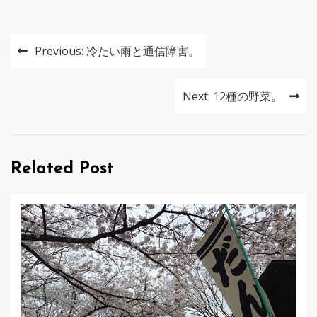
投
Previous:
冷たい雨と通信障害。
稿
ナ
Next:
12種の野菜。
ビ
ゲ
Related Post
ー
シ
ョ
ン