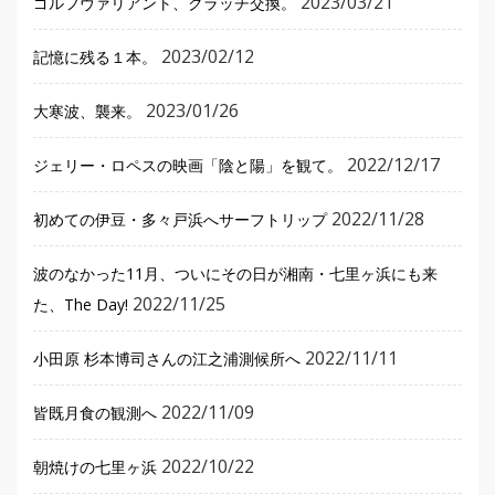
2023/03/21
ゴルフヴァリアント、クラッチ交換。
2023/02/12
記憶に残る１本。
2023/01/26
大寒波、襲来。
2022/12/17
ジェリー・ロペスの映画「陰と陽」を観て。
2022/11/28
初めての伊豆・多々戸浜へサーフトリップ
波のなかった11月、ついにその日が湘南・七里ヶ浜にも来
2022/11/25
た、The Day!
2022/11/11
小田原 杉本博司さんの江之浦測候所へ
2022/11/09
皆既月食の観測へ
2022/10/22
朝焼けの七里ヶ浜