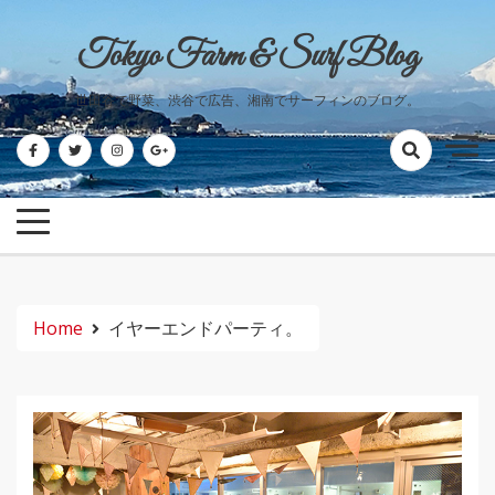
Skip
to
Tokyo Farm & Surf Blog
content
世田谷で野菜、渋谷で広告、湘南でサーフィンのブログ。
Home
イヤーエンドパーティ。