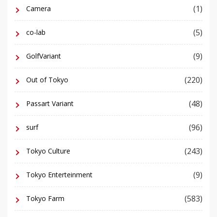
(1)
Camera
(5)
co-lab
(9)
GolfVariant
(220)
Out of Tokyo
(48)
Passart Variant
(96)
surf
(243)
Tokyo Culture
(9)
Tokyo Enterteinment
(583)
Tokyo Farm