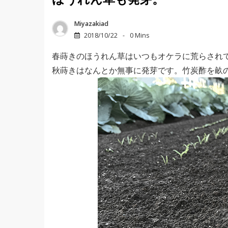
ほうれん草も発芽。
Miyazakiad
2018/10/22
0 Mins
春蒔きのほうれん草はいつもオケラに荒らされ
秋蒔きはなんとか無事に発芽です。竹炭酢を畝