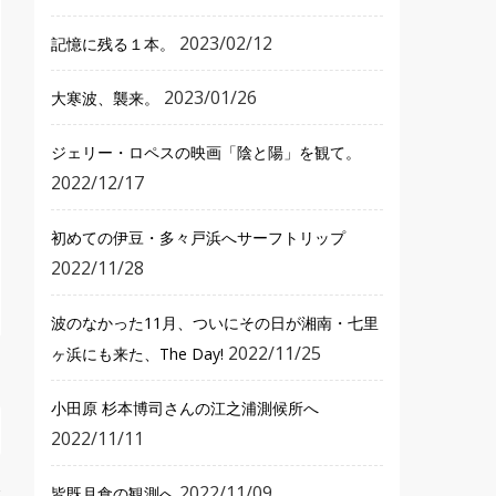
2023/02/12
記憶に残る１本。
2023/01/26
大寒波、襲来。
ジェリー・ロペスの映画「陰と陽」を観て。
2022/12/17
初めての伊豆・多々戸浜へサーフトリップ
2022/11/28
波のなかった11月、ついにその日が湘南・七里
2022/11/25
ヶ浜にも来た、The Day!
小田原 杉本博司さんの江之浦測候所へ
2022/11/11
2022/11/09
皆既月食の観測へ