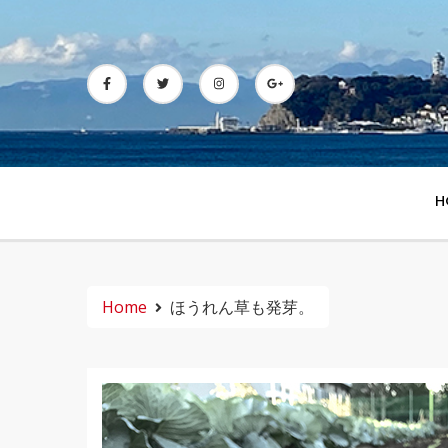
Skip
to
content
H
Home
ほうれん草も発芽。