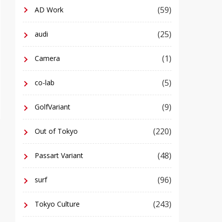
(59)
AD Work
(25)
audi
(1)
Camera
(5)
co-lab
(9)
GolfVariant
(220)
Out of Tokyo
(48)
Passart Variant
(96)
surf
(243)
Tokyo Culture