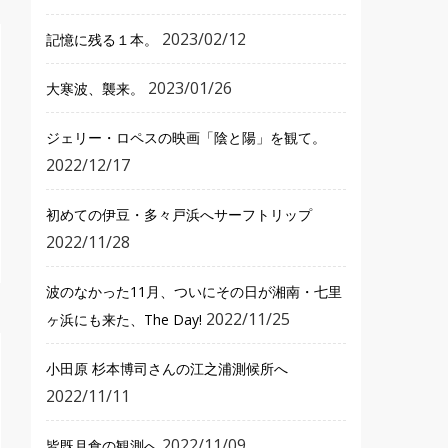
2023/02/12
記憶に残る１本。
2023/01/26
大寒波、襲来。
ジェリー・ロペスの映画「陰と陽」を観て。
2022/12/17
初めての伊豆・多々戸浜へサーフトリップ
2022/11/28
波のなかった11月、ついにその日が湘南・七里
2022/11/25
ヶ浜にも来た、The Day!
小田原 杉本博司さんの江之浦測候所へ
2022/11/11
2022/11/09
皆既月食の観測へ