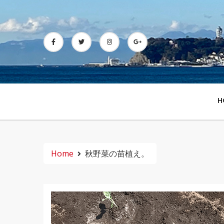
Skip
to
content
H
Home
秋野菜の苗植え。