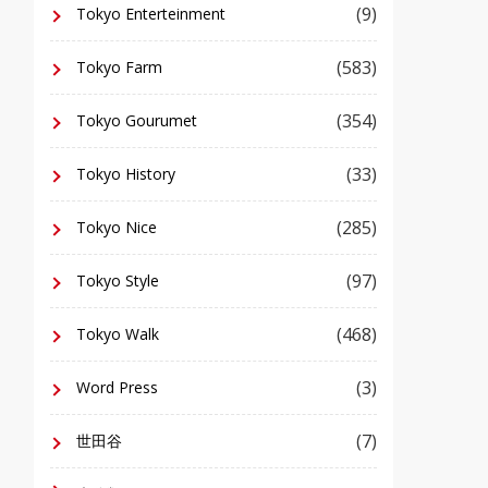
(9)
Tokyo Enterteinment
(583)
Tokyo Farm
(354)
Tokyo Gourumet
(33)
Tokyo History
(285)
Tokyo Nice
(97)
Tokyo Style
(468)
Tokyo Walk
(3)
Word Press
(7)
世田谷