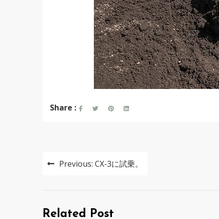
Share :
投
Previous:
CX-3に試乗。
稿
ナ
ビ
Related Post