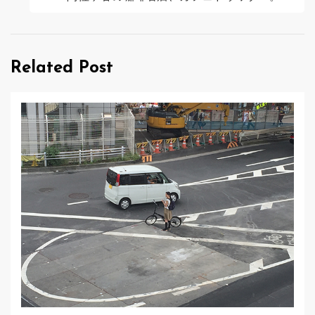
ビ
ゲ
Related Post
ー
シ
ョ
ン