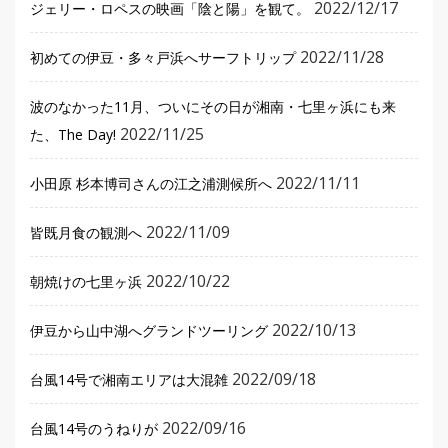
2022/12/17
ジェリー・ロペスの映画「陰と陽」を観て。
2022/11/28
初めての伊豆・多々戸浜へサーフトリップ
波のなかった11月、ついにその日が湘南・七里ヶ浜にも来
2022/11/25
た、The Day!
2022/11/11
小田原 杉本博司さんの江之浦測候所へ
2022/11/09
皆既月食の観測へ
2022/10/22
朝焼けの七里ヶ浜
2022/10/13
伊豆から山中湖へグランドツーリング
2022/09/18
台風14号で湘南エリアは大混雑
2022/09/16
台風14号のうねりが