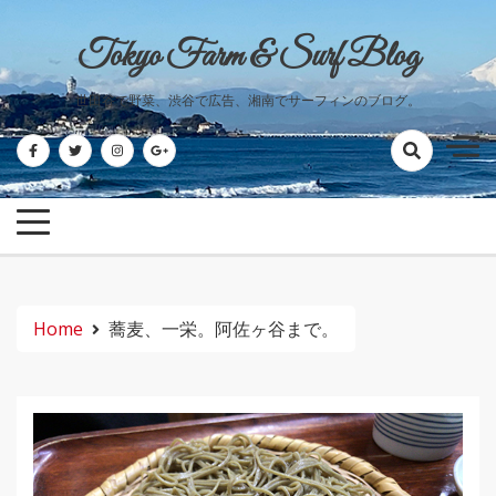
Skip
to
Tokyo Farm & Surf Blog
content
世田谷で野菜、渋谷で広告、湘南でサーフィンのブログ。
Home
蕎麦、一栄。阿佐ヶ谷まで。