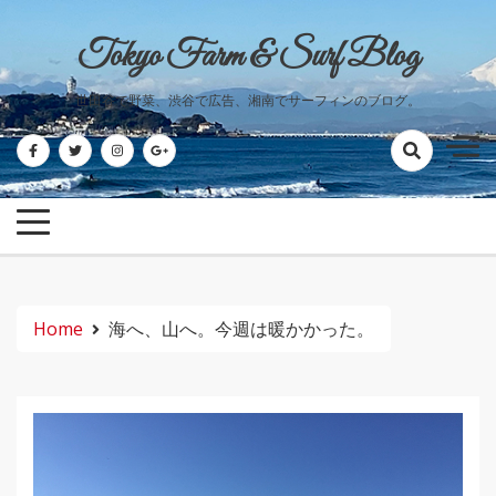
Skip
to
Tokyo Farm & Surf Blog
content
世田谷で野菜、渋谷で広告、湘南でサーフィンのブログ。
Home
海へ、山へ。今週は暖かかった。