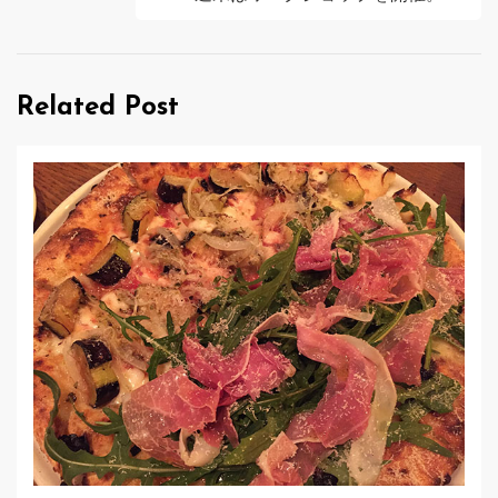
ビ
ゲ
Related Post
ー
シ
ョ
ン