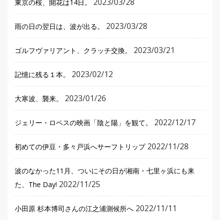
2023/03/28
東京の桜、開花は14日。
2023/03/28
雨の日の翌日は、波が出る。
2023/03/21
ゴルフヴァリアント、クラッチ交換。
2023/02/12
記憶に残る１本。
2023/01/26
大寒波、襲来。
2022/12/17
ジェリー・ロペスの映画「陰と陽」を観て。
2022/11/28
初めての伊豆・多々戸浜へサーフトリップ
波のなかった11月、ついにその日が湘南・七里ヶ浜にも来
2022/11/25
た、The Day!
2022/11/11
小田原 杉本博司さんの江之浦測候所へ