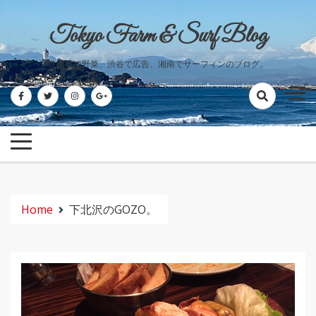
Skip
to
Tokyo Farm & Surf Blog
content
世田谷で野菜、渋谷で広告、湘南でサーフィンのブログ。
Home
下北沢のGOZO。