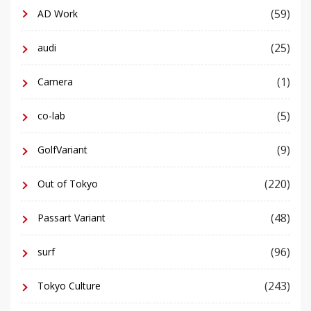
(59)
AD Work
(25)
audi
(1)
Camera
(5)
co-lab
(9)
GolfVariant
(220)
Out of Tokyo
(48)
Passart Variant
(96)
surf
(243)
Tokyo Culture