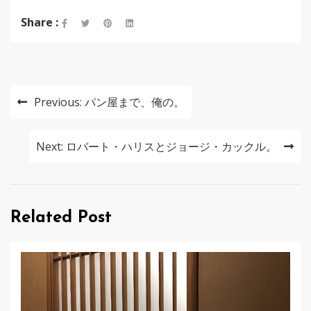
Share :
投
Previous:
パン屋まで、俺の。
稿
ナ
Next:
ロバート・ハリスとジョージ・カックル。
ビ
ゲ
Related Post
ー
シ
ョ
ン