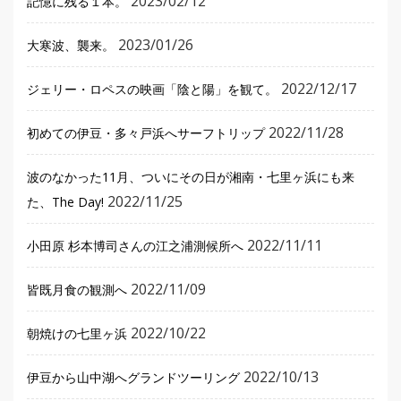
2023/02/12
記憶に残る１本。
2023/01/26
大寒波、襲来。
2022/12/17
ジェリー・ロペスの映画「陰と陽」を観て。
2022/11/28
初めての伊豆・多々戸浜へサーフトリップ
波のなかった11月、ついにその日が湘南・七里ヶ浜にも来
2022/11/25
た、The Day!
2022/11/11
小田原 杉本博司さんの江之浦測候所へ
2022/11/09
皆既月食の観測へ
2022/10/22
朝焼けの七里ヶ浜
2022/10/13
伊豆から山中湖へグランドツーリング