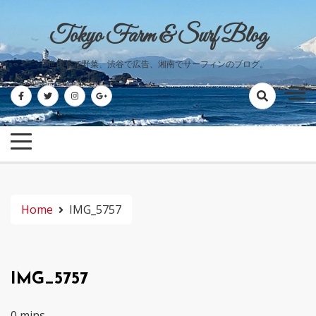
Skip
to
Tokyo Farm & Surf Blog
content
世田谷で野菜、渋谷で広告、湘南でサーフィンのブログ。
Home
IMG_5757
IMG_5757
0 mins