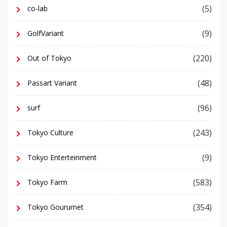
(5)
co-lab
(9)
GolfVariant
(220)
Out of Tokyo
(48)
Passart Variant
(96)
surf
(243)
Tokyo Culture
(9)
Tokyo Enterteinment
(583)
Tokyo Farm
(354)
Tokyo Gourumet