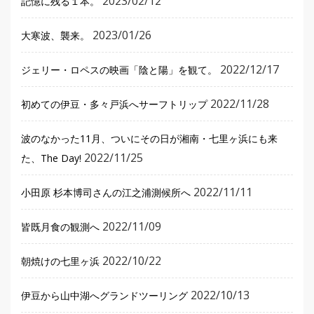
2023/02/12
記憶に残る１本。
2023/01/26
大寒波、襲来。
2022/12/17
ジェリー・ロペスの映画「陰と陽」を観て。
2022/11/28
初めての伊豆・多々戸浜へサーフトリップ
波のなかった11月、ついにその日が湘南・七里ヶ浜にも来
2022/11/25
た、The Day!
2022/11/11
小田原 杉本博司さんの江之浦測候所へ
2022/11/09
皆既月食の観測へ
2022/10/22
朝焼けの七里ヶ浜
2022/10/13
伊豆から山中湖へグランドツーリング