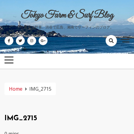
Skip
to
Tokyo Farm & Surf Blog
content
世田谷で野菜、渋谷で広告、湘南でサーフィンのブログ。
Home
IMG_2715
IMG_2715
0 mins