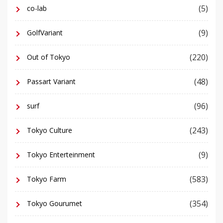
(5)
co-lab
(9)
GolfVariant
(220)
Out of Tokyo
(48)
Passart Variant
(96)
surf
(243)
Tokyo Culture
(9)
Tokyo Enterteinment
(583)
Tokyo Farm
(354)
Tokyo Gourumet